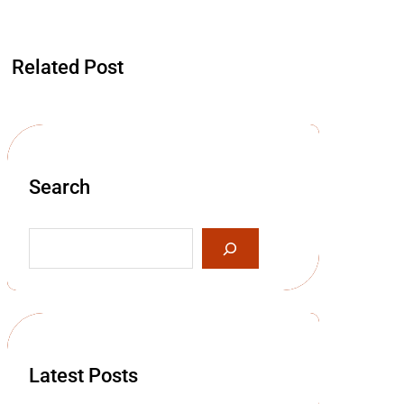
Related Post
Search
S
e
a
r
c
h
Latest Posts